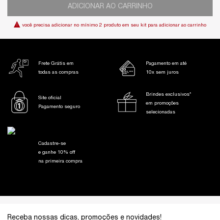
ADICIONAR AO CARRINHO
você precisa adicionar no mínimo 2 produto em seu kit para adicionar ao carrinho
Frete Grátis em
Pagamento em até
todas as compras
10x sem juros
Brindes exclusivos*
Site oficial
em promoções
Pagamento seguro
selecionadas
Cadastre-se
e ganhe 10% off
na primeira compra
Footer navigation
Receba nossas dicas, promoções e novidades!