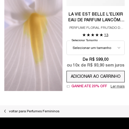
LA VIE EST BELLE L'ELIXIR
EAU DE PARFUM LANCÔME
PERFUME FEMININO
PERFUME FLORAL FRUTADO DE
FLORAL FRUTADO
FRAMBOESA E BERGAMOTA
13
GOURMAND
Selecionar Tamanho
De R$ 599,00
ou
10
x de
R$ 93,90
sem juros
ADICIONAR AO CARRINHO
LA VIE EST BEL
GANHE ATÉ 20% OFF
Ler mais
voltar para Perfumes Femininos