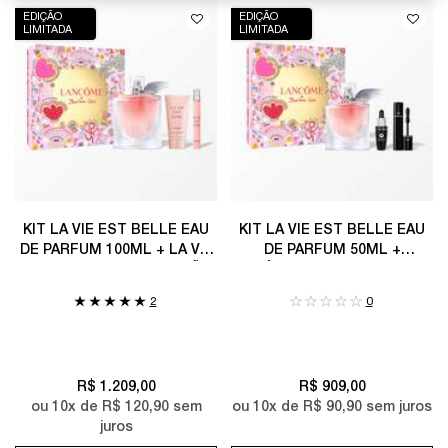
EDIÇÃO
EDIÇÃO
LIMITADA
LIMITADA
KIT LA VIE EST BELLE EAU
KIT LA VIE EST BELLE EAU
DE PARFUM 100ML + LA VIE
DE PARFUM 50ML +
EST BELLE 10ML + LOÇÃO
GÉNEFIQUE ULTIMATE
CORPORAL 50ML
SÉRUM 10ML + MINI
2
0
MÁSCARA HYPNOSE 2ML
R$ 1.209,00
R$ 909,00
ou
10
x de
R$ 120,90
sem
ou
10
x de
R$ 90,90
sem juros
juros