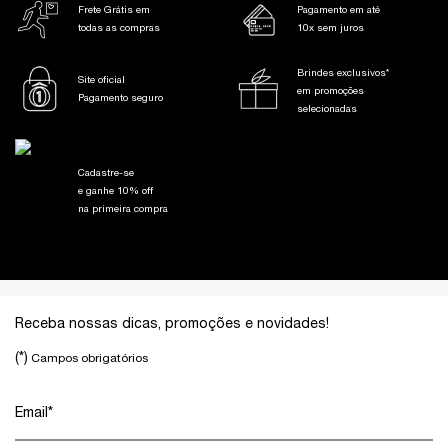
Frete Grátis em
Pagamento em até
todas as compras
10x sem juros
Brindes exclusivos*
Site oficial
em promoções
Pagamento seguro
selecionadas
Cadastre-se
e ganhe 10% off
na primeira compra
Footer navigation
Receba nossas dicas, promoções e novidades!
(*)
Campos obrigatórios
Email
*