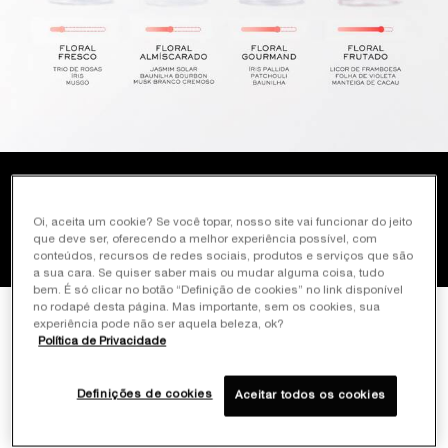
Oi, aceita um cookie? Se você topar, nosso site vai funcionar do jeito
que deve ser, oferecendo a melhor experiência possível, com
PERFUMES FEMININOS: LINHA LA VIE EST BELLE
conteúdos, recursos de redes sociais, produtos e serviços que são
a sua cara. Se quiser saber mais ou mudar alguma coisa, tudo
bem. É só clicar no botão “Definição de cookies” no link disponível
Home
PERFUMES
no rodapé desta página. Mas importante, sem os cookies, sua
experiência pode não ser aquela beleza, ok?
Política de Privacidade
Filtrar Por
Ordenar Por
Filters menu
Definições de cookies
Aceitar todos os cookies
12 produtos