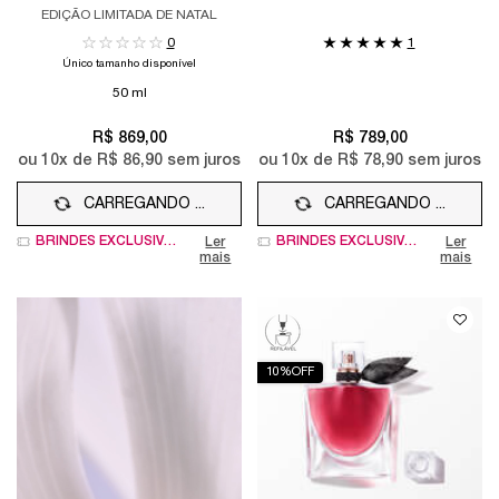
NATAL
CORPORAL+ SHOWER GEL
EDIÇÃO LIMITADA DE NATAL
0
1
Único tamanho disponível
50 ml
R$ 869,00
R$ 789,00
ou
10
x de
R$ 86,90
sem juros
ou
10
x de
R$ 78,90
sem juros
CARREGANDO ...
CARREGANDO ...
BRINDES EXCLUSIVOS
BRINDES EXCLUSIVOS
Ler
Ler
mais
mais
10%OFF